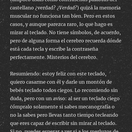
castellano ¿verdad?
¿Verdad?
) quizá la memoria
muscular no funciona tan bien. Pero en estos
casos, y aunque parezca raro, lo que hago es
mirar al teclado. No tiene símbolos, de acuerdo,
pero de alguna forma el cerebro recuerda dónde
está cada tecla y escribe la contraseña
perfectamente. Misterios del cerebro.
Resumiendo: estoy feliz con este teclado,
quiero casarme con él y darle un montón de
bebés teclado todos ciegos. Lo recomiendo sin
duda, pero con un aviso: al ser un teclado ciego
cómpralo solamente si sabes mecanografía o
no la sabes pero llevas tanto tiempo tecleando
que eres capaz de escribir sin mirar al teclado.
Si no, puedes esperar a ver si a los merluzos de