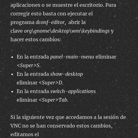
aplicaciones o se muestre el escritorio. Para
corregir esto basta con ejecutar el
programa
dconf-editor,
abrir la
clave
org\gnome\desktop\wm\keybindings
y
hacer estos cambios:
En la entrada
panel-main-menu
eliminar
<Super>S
.
En la entrada
show-desktop
eliminar
<Super>D
.
En la entrada
switch-applications
eliminar
<Super>Tab
.
Si la siguiente vez que accedamos a la sesión de
VNC no se han conservado estos cambios,
editamos el