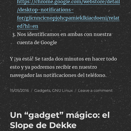
https://chrome.google.com/webstore/detail
/desktop-notifications-
for/giicnncicnopjohcpamieklkiacdoeni/relat
ed?hl=en
Nos identificamos en ambas con nuestra
cuenta de Google
Y ¡ya está! Se tarda dos minutos en hacer todo
esto y ya podremos recibir en nuestro
navegador las notificaciones del teléfono.
Posted
Categories
on
15/05/2016
Gadgets
,
GNU Linux
Leave a comment
on
Recibir
notificac
de
Un “gadget” mágico: el
Android
en
Slope de Dekke
el