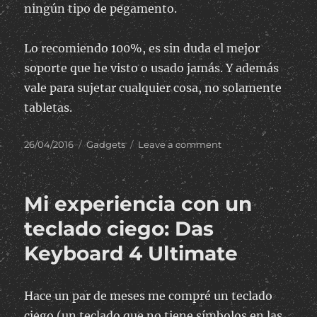
ningún tipo de pegamento.
Lo recomiendo 100%, es sin duda el mejor
soporte que he visto o usado jamás. Y además
vale para sujetar cualquier cosa, no solamente
tabletas.
Posted
Categories
on
26/04/2016
Gadgets
Leave a comment
on
Un
“gadget”
mágico:
Mi experiencia con un
el
Slope
teclado ciego: Das
de
Keyboard 4 Ultimate
Dekke
Hace un par de meses me compré un teclado
ciego (un teclado que no tiene símbolos en las