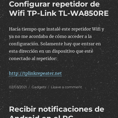
Configurar repetidor de
de
pantalla
Wifi TP-Link TL-WA850RE
a
un
adaptado
Hacía tiempo que instalé este repetidor Wifi y
“headless
ya no me acordaba de cómo acceder a la
configuración. Solamente hay que entrar en
esta dirección en un dispositivo que esté
conectado al repetidor:
http://tplinkrepeater.net
Posted
Categories
on
02/03/2021
Gadgets
Leave a comment
on
Configurar
repetidor
de
Recibir notificaciones de
Wifi
TP-