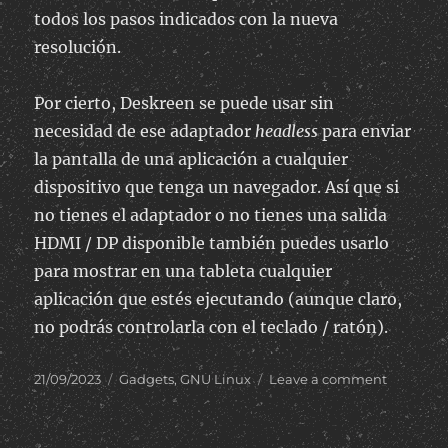
todos los pasos indicados con la nueva
resolución.
Por cierto, Deskreen se puede usar sin
necesidad de ese adaptador
headless
para enviar
la pantalla de una aplicación a cualquier
dispositivo que tenga un navegador. Así que si
no tienes el adaptador o no tienes una salida
HDMI / DP disponible también puedes usarlo
para mostrar en una tableta cualquier
aplicación que estés ejecutando (aunque claro,
no podrás controlarla con el teclado / ratón).
Posted
Categories
on
21/09/2023
Gadgets
,
GNU Linux
Leave a comment
on
Añadir
una
resolució