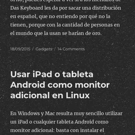
Das Keyboard les da por sacar una distribución
en español, que no entiendo por qué no la
tienen, porque con la cantidad de personas en
el mundo que la usan se harían de oro.
Posted
Categories
on
18/09/2015
Gadgets
14 Comments
on
Mi
experiencia
con
Usar iPad o tableta
un
teclado
Android como monitor
ciego:
adicional en Linux
Das
Keyboard
4
Ultimate
En Windows y Mac resulta muy sencillo utilizar
un iPad o cualquier tableta Android como
monitor adicional: basta con instalar el