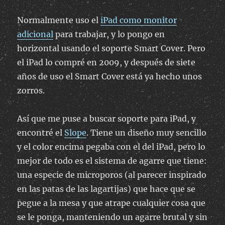
PC
Normalmente uso el
iPad como monitor
adicional
para trabajar, y lo pongo en
horizontal usando el soporte Smart Cover. Pero
el iPad lo compré en 2009, y después de siete
años de uso el Smart Cover está ya hecho unos
zorros.
Así que me puse a buscar soporte para iPad, y
encontré el
Slope
. Tiene un diseño muy sencillo
y el color encima pegaba con el del iPad, pero lo
mejor de todo es el sistema de agarre que tiene:
una especie de microporos (al parecer inspirado
en las patas de las lagartijas) que hace que se
pegue a la mesa y que atrape cualquier cosa que
se le ponga, manteniendo un agarre brutal y sin