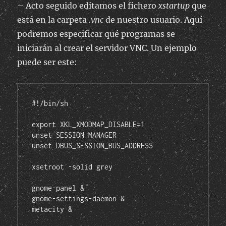
– Acto seguido editamos el fichero
xstartup
que
está en la carpeta
.vnc
de nuestro usuario. Aquí
podremos especificar qué programas se
iniciarán al crear el servidor VNC. Un ejemplo
puede ser este:
#!/bin/sh

export XKL_XMODMAP_DISABLE=1

unset SESSION_MANAGER

unset DBUS_SESSION_BUS_ADDRESS

xsetroot -solid grey

gnome-panel &

gnome-settings-daemon &
