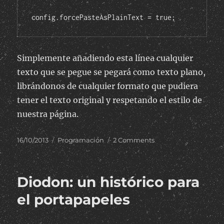
config.forcePasteAsPlainText = true;
Simplemente añadiendo esta línea cualquier
texto que se pegue se pegará como texto plano,
librándonos de cualquier formato que pudiera
tener el texto original y respetando el estilo de
nuestra página.
Posted
Categories
on
16/10/2013
Programación
2 Comments
on
CKEditor:
forzar
pegado
Diodon: un histórico para
como
texto
el portapapeles
plano