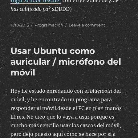
High School Teacher
con el bocadillo de
¿Me
has calificado ya?
xDDDD)
Posted
Categories
on
11/10/2013
Programación
Leave a comment
on
Bookmarlet
para
probar
Usar Ubuntu como
el
responsive
auricular / micrófono del
design
móvil
Hoy he estado enredando con el
bluetooth
del
móvil, y he encontrado un programa para
responder al móvil desde el PC en plan manos
libres. No creo que lo vaya a usar porque es
mucho más sencillo usar los cascos del móvil,
pero dejo puesto aquí cómo se hace por si a