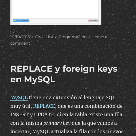
Posted
Categories
10/10/2013
GNU Linux
,
Programación
Leave a
on
on
comment
Autobombo:
Linux
Caller
REPLACE y foreign keys
Id
en MySQL
MySQL
tiene una extensión al lenguaje SQL
muy útil,
REPLACE
, que es una combinación de
INSERT y UPDATE: si en la tabla existe una fila
con la misma
primary key
que la que vamos a
insertar, MySQL actualiza la fila con los nuevos