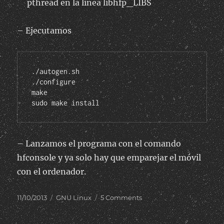
pthread en la línea libhfp_LIBS
– Ejecutamos
./autogen.sh

./configure

make

sudo make install
– Lanzamos el programa con el comando
hfconsole y ya solo hay que emparejar el móvil
con el ordenador.
Posted
Categories
on
11/10/2013
GNU Linux
5 Comments
on
Usar
Ubuntu