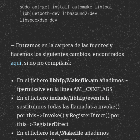
sudo apt-get install automake libtool 
libbluetooth-dev libasound2-dev 
libspeexdsp-dev
– Entramos en la carpeta de las fuentes y
hacemos los siguientes cambios, encontrados
aquí
, si no no compilará:
En el fichero
libhfp/Makefile.am
añadimos -
fpermissive en la línea AM_CXXFLAGS
En el fichero
include/libhfp/events.h
sustituimos todas las llamadas a Invoke()
por this->Invoke() y RegisterDirect() por
this->RegisterDirect
En el fichero
test/Makefile
añadimos -