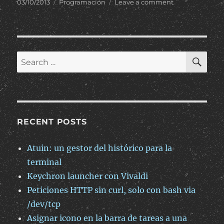
Posted
Categories
on
03/10/2013
Programación
Leave a comment
on
REPLACE
y
foreign
keys
en
SE
Search
MySQL
for:
RECENT POSTS
Atuin: un gestor del histórico para la
terminal
Keychron launcher con Vivaldi
Peticiones HTTP sin curl, solo con bash via
/dev/tcp
Asignar icono en la barra de tareas a una