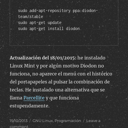
sudo add-apt-repository ppa:diodon-
team/stable

sudo apt-get update

sudo apt-get install diodon

Actualización del 18/01/2015:
he instalado
Linux Mint y por algún motivo Diodon no
funciona, no aparece el menú con el histórico
del portapapeles al pulsar la combinación de
teclas. He instalado una alternativa que se
llama
Parcellite
y que funciona
estupendamente.
Posted
Categories
15/10/2013
GNU Linux
,
Programación
Leave a
on
on
comment