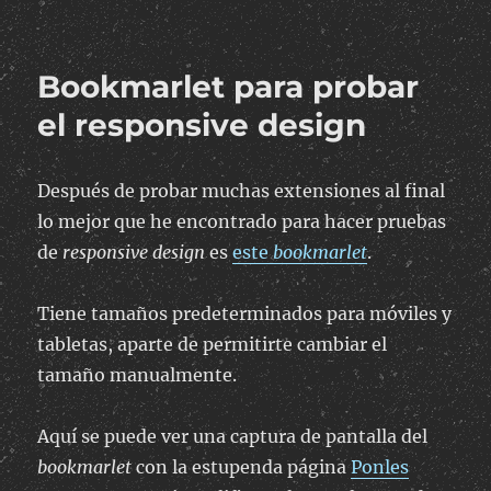
Diodon:
un
histórico
Bookmarlet para probar
para
el
el responsive design
portapapeles
Después de probar muchas extensiones al final
lo mejor que he encontrado para hacer pruebas
de
responsive design
es
este
bookmarlet
.
Tiene tamaños predeterminados para móviles y
tabletas, aparte de permitirte cambiar el
tamaño manualmente.
Aquí se puede ver una captura de pantalla del
bookmarlet
con la estupenda página
Ponles