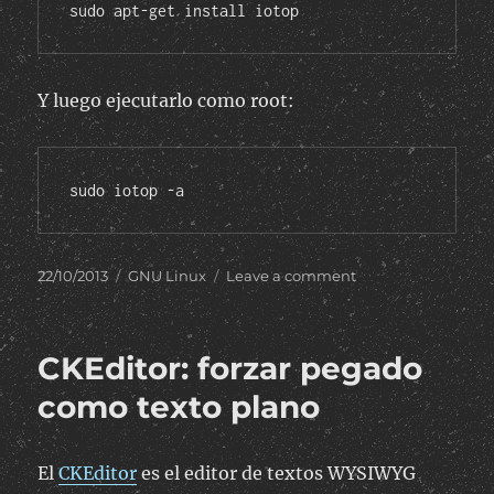
sudo apt-get install iotop
Y luego ejecutarlo como root:
sudo iotop -a
Posted
Categories
on
22/10/2013
GNU Linux
Leave a comment
on
iotop:
ver
procesos
CKEditor: forzar pegado
que
acceden
como texto plano
al
disco
duro
El
CKEditor
es el editor de textos WYSIWYG