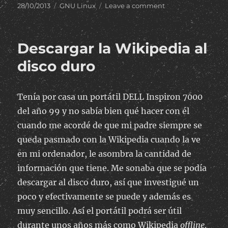
Posted
Categories
on
28/10/2013
GNU Linux
Leave a comment
on
SUOP,
un
operador
Descargar la Wikipedia al
móvil
colaborativo
disco duro
Tenía por casa un portátil DELL Inspiron 7000
del año 99 y no sabía bien qué hacer con él
cuando me acordé de que mi padre siempre se
queda pasmado con la Wikipedia cuando la ve
en mi ordenador, le asombra la cantidad de
información que tiene. Me sonaba que se podía
descargar al disco duro, así que investigué un
poco y efectivamente se puede y además es
muy sencillo. Así el portátil podrá ser útil
durante unos años más como Wikipedia
offline
.