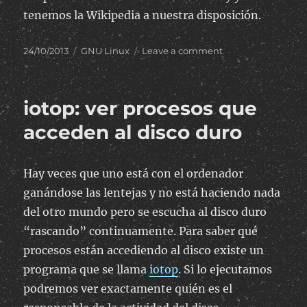
tenemos la Wikipedia a nuestra disposición.
Posted
Categories
on
24/10/2013
GNU Linux
Leave a comment
on
Descargar
la
Wikipedia
iotop: ver procesos que
al
disco
acceden al disco duro
duro
Hay veces que uno está con el ordenador
ganándose las lentejas y no está haciendo nada
del otro mundo pero se escucha al disco duro
“rascando” continuamente. Para saber qué
procesos están accediendo al disco existe un
programa que se llama
iotop
. Si lo ejecutamos
podremos ver exactamente quién es el