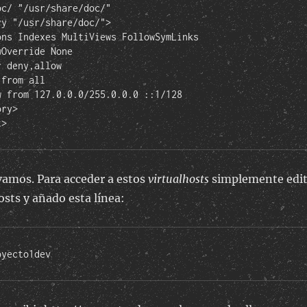
t>
vamos. Para acceder a estos
virtualhosts
simplemente edi
osts y añado esta línea:
oyecto1dev