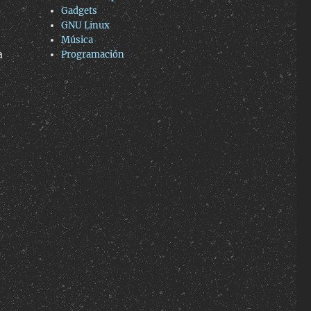
Gadgets
GNU Linux
Música
a
Programación