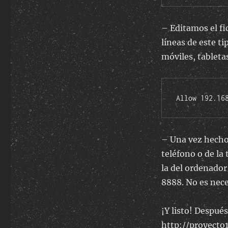
– Editamos el fi
líneas de este t
móviles, tabletas
Allow 192.16
– Una vez hecho 
teléfono o de la
la del ordenador
8888. No es nece
¡Y listo! Despué
http://proyecto