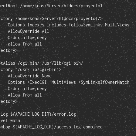
MultiViews

 All

eny

all

None

OwnerMatch

eny

all
