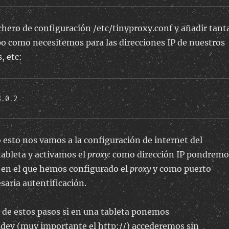
chero de configuración /etc/tinyproxy.conf y añadir tant
ipo como necesitemos para las direcciones IP de nuestros
, etc:
8.0.2
esto nos vamos a la configuración de internet del
 tableta y activamos el
proxy:
como dirección IP pondremo
 en el que hemos configurado el
proxy
y como puerto
saria autentificación.
s de estos pasos si en una tableta ponemos
1dev (muy importante el http://) accederemos sin