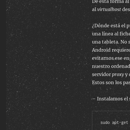
De esta forma al
al
virtualhost
des
¿Dónde está el p
una línea al fic
una tableta. No 
Android requier
evitarnos ese en
nuestro ordenado
servidor
proxy
y 
Estos son los pa
– Instalamos el 
sudo apt-get