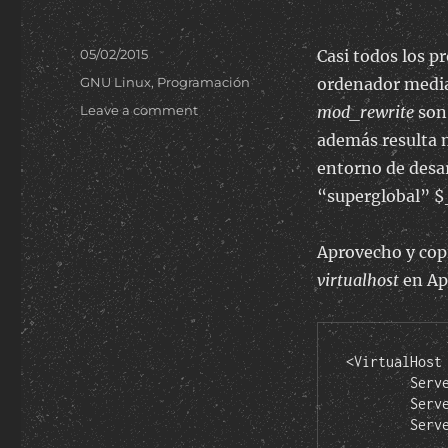
Posted
05/02/2015
Casi todos los p
on
Categories
GNU Linux
,
Programación
ordenador medi
on
Leave a comment
mod_rewrite
son 
Acceder
además resulta m
a
entorno de desar
virtualhost
de
“superglobal” 
un
servidor
Aprovecho y cop
local
desde
virtualhost
en Ap
dispositivos
de
nuestra
red
<VirtualHost 
(sin
	ServerName proyecto1dev

root
	ServerAlias proyecto1dev_a proyecto1dev_b proyecto1dev_c

ni
        ServerAdmin koas@localhost

jailbreak)