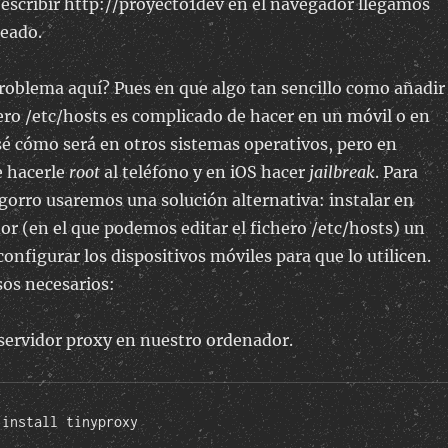
 escribir http://proyecto1dev en el navegador llegamos
eado.
roblema aquí? Pues en que algo tan sencillo como añadir
hero /etc/hosts es complicado de hacer en un móvil o en
sé cómo será en otros sistemas operativos, pero en
e hacerle
root
al teléfono y en iOS hacer
jailbreak
. Para
gorro usaremos una solución alternativa: instalar en
r (en el que podemos editar el fichero /etc/hosts) un
configurar los dispositivos móviles para que lo utilicen.
sos necesarios:
servidor proxy en nuestro ordenador.
 install tinyproxy