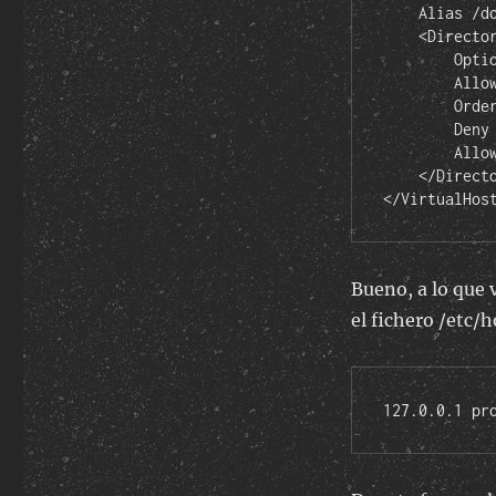
    Alias /doc/ "/usr/share/doc/"

    <Directory "/usr/share/doc/">

        Options Indexes MultiViews FollowSymLinks

        AllowOverride None

        Order deny,allow

        Deny from all

        Allow from 127.0.0.0/255.0.0.0 ::1/128

    </Directory>

</VirtualHos
Bueno, a lo que 
el fichero /etc/h
127.0.0.1 pr