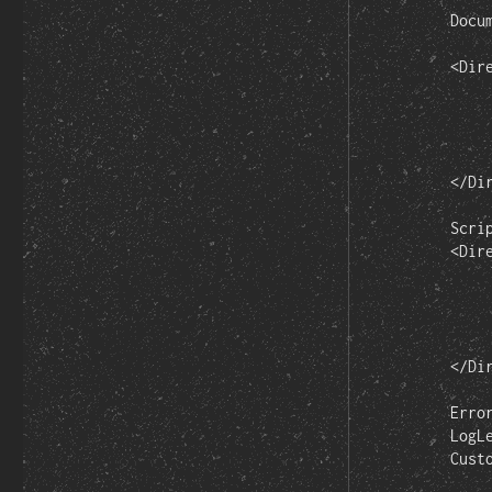
	DocumentRoot /home/koas/Server/htdocs/proyecto1

	<Directory /home/koas/Server/htdocs/proyecto1/>

		Options Indexes Includes FollowSymLinks 
		AllowOverride
		Order allow,d
		allow from 
	</Directory>

	ScriptAlias /cgi-bin/ /usr/lib/cgi-bin/

	<Directory "/usr/lib/cgi-bin">

		AllowOverride 
		Options +ExecCGI -MultiViews +SymLinksIf
		Order allow,d
		Allow from 
	</Directory>

	ErrorLog ${APACHE_LOG_DIR}/error.log

	LogLevel warn

	CustomLog ${APACHE_LOG_DIR}/access.log combined
