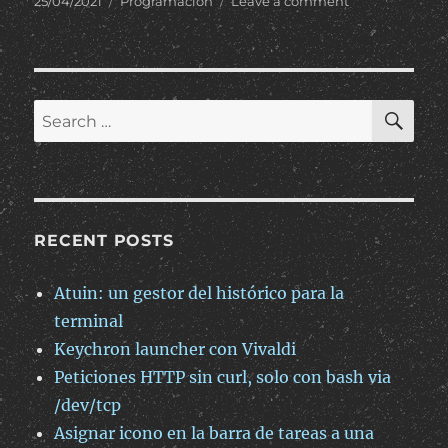
Posted
Categories
on
25/04/2021
Programación
Leave a comment
on
Componentes
dinámicos
en
Vue.js
SE
Search
for:
RECENT POSTS
Atuin: un gestor del histórico para la
terminal
Keychron launcher con Vivaldi
Peticiones HTTP sin curl, solo con bash via
/dev/tcp
Asignar icono en la barra de tareas a una