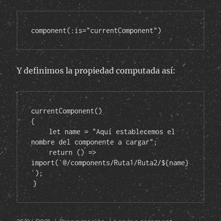
component(:is="currentComponent")
Y definimos la propiedad computada así:
currentComponent()

{

let name = "Aquí establecemos el 
nombre del componente a cargar";
return () => 
import(`@/components/Ruta1/Ruta2/${name}
`);     
}