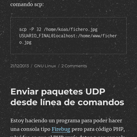
comando scp:
scp -P 32 /home/koas/fichero.jpg 
USUARIO_FINAL@localhost:/home/www/ficher
o.jpg
Posted
Categories
on
21/12/2013
GNU Linux
2 Comments
on
Túnel
SSH
para
Enviar paquetes UDP
acceder
a
desde línea de comandos
máquina
remota
Estoy haciendo un programa para poder hacer
una consola tipo
Firebug
pero para código PHP,