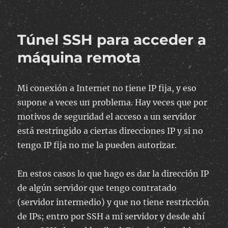
on
Convertir
ficheros
JPG
Túnel SSH para acceder a
en
PDF
máquina remota
Mi conexión a Internet no tiene IP fija, y eso
supone a veces un problema. Hay veces que por
motivos de seguridad el acceso a un servidor
está restringido a ciertas direcciones IP y si no
tengo IP fija no me la pueden autorizar.
En estos casos lo que hago es dar la dirección IP
de algún servidor que tengo contratado
(servidor intermedio) y que no tiene restricción
de IPs; entro por SSH a mi servidor y desde ahí