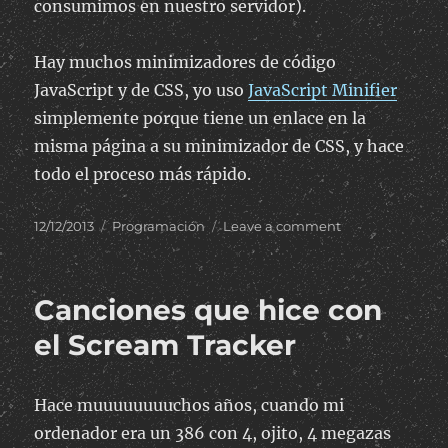
consumimos en nuestro servidor).
Hay muchos minimizadores de código
JavaScript y de CSS, yo uso
JavaScript Minifier
simplemente porque tiene un enlace en la
misma página a su minimizador de CSS, y hace
todo el proceso más rápido.
Posted
Categories
on
12/12/2013
Programación
Leave a comment
on
Minimizador
de
JS
Canciones que hice con
y
CSS
el Scream Tracker
Hace muuuuuuuuchos años, cuando mi
ordenador era un 386 con 4, ojito, 4 megazas