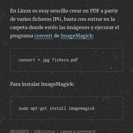
En Linux es muy sencillo crear un PDF a partir
de varios ficheros JPG, basta con entrar en la
carpeta donde estén las imágenes y ejecutar el
programa
convert
de
ImageMagick
:
convert *.jpg fichero.pdf
Para instalar ImageMagick:
sudo apt-get install imagemagick
Posted
Categories
on
26/12/2013
GNU Linux
Leave a comment