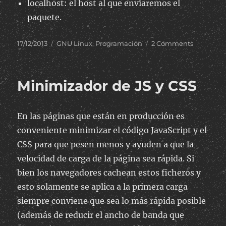
localhost: el host al que enviaremos el
paquete.
Posted
Categories
on
17/12/2013
GNU Linux
,
Programación
2 Comments
on
Enviar
paquetes
UDP
Minimizador de JS y CSS
desde
línea
de
En las páginas que están en producción es
comando
conveniente minimizar el código JavaScript y el
CSS para que pesen menos y ayuden a que la
velocidad de carga de la página sea rápida. Si
bien los navegadores cachean estos ficheros y
esto solamente se aplica a la primera carga
siempre conviene que sea lo más rápida posible
(además de reducir el ancho de banda que