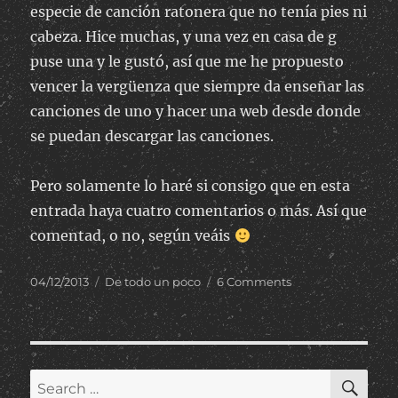
especie de canción ratonera que no tenía pies ni
cabeza. Hice muchas, y una vez en casa de g
puse una y le gustó, así que me he propuesto
vencer la vergüenza que siempre da enseñar las
canciones de uno y hacer una web desde donde
se puedan descargar las canciones.
Pero solamente lo haré si consigo que en esta
entrada haya cuatro comentarios o más. Así que
comentad, o no, según veáis
Posted
Categories
on
04/12/2013
De todo un poco
6 Comments
on
Canciones
que
hice
con
el
SE
Search
Scream