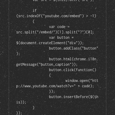
	if 
(src.indexOf("youtube.com/embed") > -1)

	{

		var code = 
src.split("/embed/")[1].split("?")[0];

		var button = 
$(document.createElement("div"));

		button.addClass("button"
);

		button.html(chrome.i18n.
getMessage("button_caption"));

		button.click(function()

		{

			window.open("htt
p://www.youtube.com/watch?v=" + code);

		});

		button.insertBefore($(th
is));

	}

});