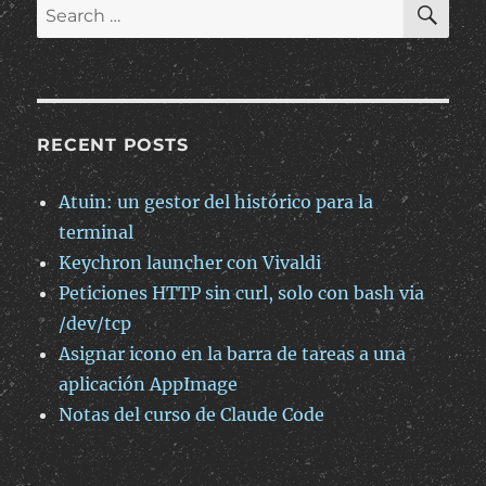
Search
de
for:
YouTube
que
se
cuelgan
esperando
RECENT POSTS
a
clickberry.tv
Atuin: un gestor del histórico para la
terminal
Keychron launcher con Vivaldi
Peticiones HTTP sin curl, solo con bash via
/dev/tcp
Asignar icono en la barra de tareas a una
aplicación AppImage
Notas del curso de Claude Code