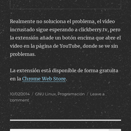
Realmente no soluciona el problema, el video
incrustado sigue esperando a clickberry.tv, pero
la extensión añade un botón encima que abre el
video en la página de YouTube, donde se ve sin
problemas.
La extensión está disponible de forma gratuita
en la
Chrome Web Store
.
Posted
Categories
10/02/2014
GNU Linux
,
Programación
Leave a
on
on
comment
Extensión
Google
Chrome
para
videos
SE