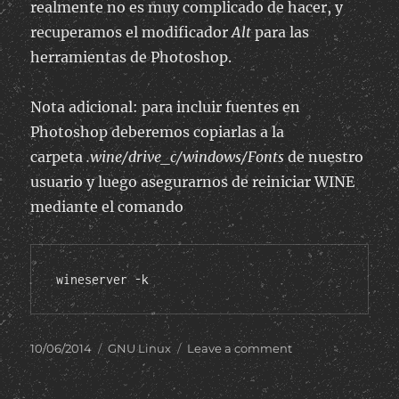
realmente no es muy complicado de hacer, y
recuperamos el modificador
Alt
para las
herramientas de Photoshop.
Nota adicional: para incluir fuentes en
Photoshop deberemos copiarlas a la
carpeta
.wine/drive_c/windows/Fonts
de nuestro
usuario y luego asegurarnos de reiniciar WINE
mediante el comando
wineserver -k
Posted
Categories
on
10/06/2014
GNU Linux
Leave a comment
on
Usar
la