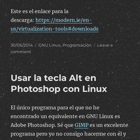
Este es el enlace para la
descarga:
https://modern.ie/en-
us/virtualization-tools#downloads
Posted
Categories
30/06/2014
GNU Linux
,
Programación
Leave a
on
on
comment
Máquinas
virtuales
para
Usar la tecla Alt en
Internet
Explorer
Photoshop con Linux
El único programa para el que no he
encontrado un equivalente en GNU Linux es
Adobe Photoshop. Sé que
GIMP
es un excelente
programa pero yo no consigo hacerme con él y