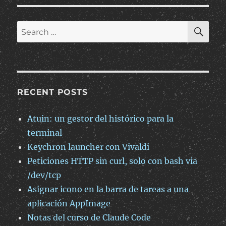
tecla
Alt
en
SE
Search
Photoshop
for:
con
Linux
RECENT POSTS
Atuin: un gestor del histórico para la
terminal
Keychron launcher con Vivaldi
Peticiones HTTP sin curl, solo con bash via
/dev/tcp
Asignar icono en la barra de tareas a una
aplicación AppImage
Notas del curso de Claude Code