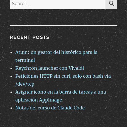
Search
to
for:
write
a
readonly
database”
RECENT POSTS
Atuin: un gestor del histórico para la
terminal
Keychron launcher con Vivaldi
Peticiones HTTP sin curl, solo con bash via
/dev/tcp
Asignar icono en la barra de tareas a una
aplicación AppImage
Notas del curso de Claude Code