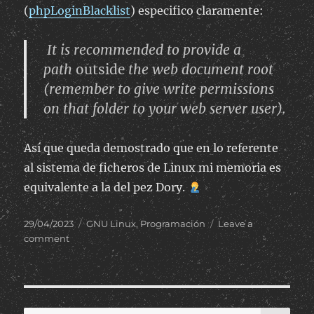
(
phpLoginBlacklist
) especifico claramente:
It is recommended to provide a
path
outside
the web document root
(remember to give write permissions
on that folder to your web server user).
Así que queda demostrado que en lo referente
al sistema de ficheros de Linux mi memoria es
equivalente a la del pez Dory.
Posted
Categories
29/04/2023
GNU Linux
,
Programación
Leave a
on
on
comment
SQLite
y
el
error
“attempt
SE