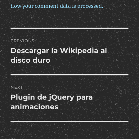
how your comment data is processed.
Post
PREVIOUS
navigation
Descargar la Wikipedia al
Previous
post:
disco duro
NEXT
Plugin de jQuery para
Next
post:
animaciones