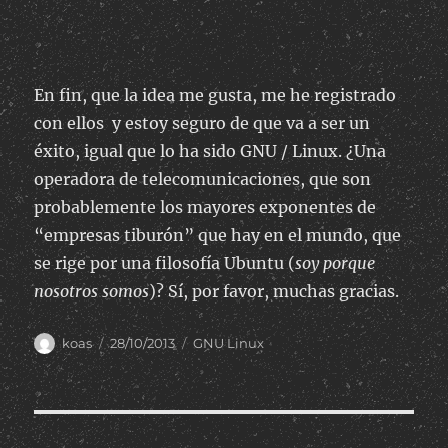
En fin, que la idea me gusta, me he registrado
con ellos y estoy seguro de que va a ser un
éxito, igual que lo ha sido GNU / Linux. ¿Una
operadora de telecomunicaciones, que son
probablemente los mayores exponentes de
“empresas tiburón” que hay en el mundo, que
se rige por una filosofía Ubuntu (
soy porque
nosotros somos
)? Sí, por favor, muchas gracias.
Author
Posted
Categories
koas
28/10/2013
GNU Linux
on