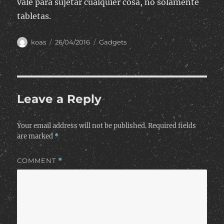
vale para sujetar cualquier cosa, no solamente
tabletas.
Author
Posted
Categories
koas
26/04/2016
Gadgets
on
Leave a Reply
Your email address will not be published.
Required fields
are marked
*
COMMENT
*