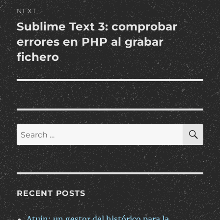
NEXT
Sublime Text 3: comprobar
Next
post:
errores en PHP al grabar
fichero
SE
Search
for:
RECENT POSTS
Atuin: un gestor del histórico para la