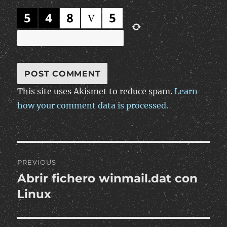
This site uses Akismet to reduce spam.
Learn
how your comment data is processed.
Post
PREVIOUS
navigation
Abrir fichero winmail.dat con
Previous
post:
Linux