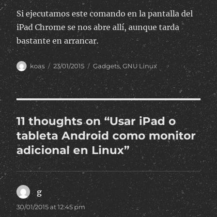
Si ejecutamos este comando en la pantalla del
iPad Chrome se nos abre allí, aunque tarda
bastante en arrancar.
Author
Posted
Categories
koas
23/01/2015
Gadgets
,
GNU Linux
on
11 thoughts on “Usar iPad o
tableta Android como monitor
adicional en Linux”
g
says:
30/01/2015 at 12:45 pm