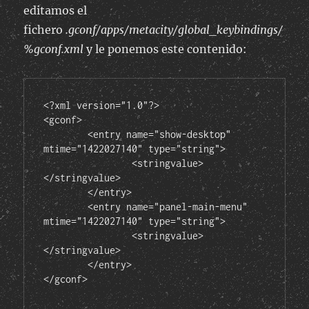
editamos el
fichero
.gconf/apps/metacity/global_keybindings/
%gconf.xml
y le ponemos este contenido:
<?xml version="1.0"?>

<gconf>

	<entry name="show-desktop" 
mtime="1422027140" type="string">

		<stringvalue>
</stringvalue>

	</entry>

	<entry name="panel-main-menu" 
mtime="1422027140" type="string">

		<stringvalue>
</stringvalue>

	</entry>

</gconf>
