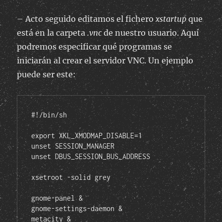
– Acto seguido editamos el fichero
xstartup
que
está en la carpeta
.vnc
de nuestro usuario. Aquí
podremos especificar qué programas se
iniciarán al crear el servidor VNC. Un ejemplo
puede ser este:
#!/bin/sh

export XKL_XMODMAP_DISABLE=1

unset SESSION_MANAGER

unset DBUS_SESSION_BUS_ADDRESS

xsetroot -solid grey

gnome-panel &

gnome-settings-daemon &
