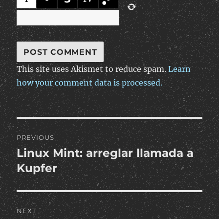
This site uses Akismet to reduce spam.
Learn
how your comment data is processed.
Post
PREVIOUS
navigation
Linux Mint: arreglar llamada a
Previous
post:
Kupfer
NEXT