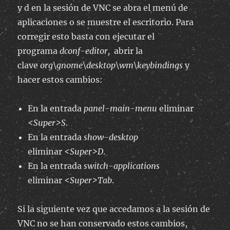
y d en la sesión de VNC se abra el menú de
aplicaciones o se muestre el escritorio. Para
corregir esto basta con ejecutar el
programa
dconf-editor,
abrir la
clave
org\gnome\desktop\wm\keybindings
y
hacer estos cambios:
En la entrada
panel-main-menu
eliminar
<Super>S
.
En la entrada
show-desktop
eliminar
<Super>D
.
En la entrada
switch-applications
eliminar
<Super>Tab
.
Si la siguiente vez que accedamos a la sesión de
VNC no se han conservado estos cambios,