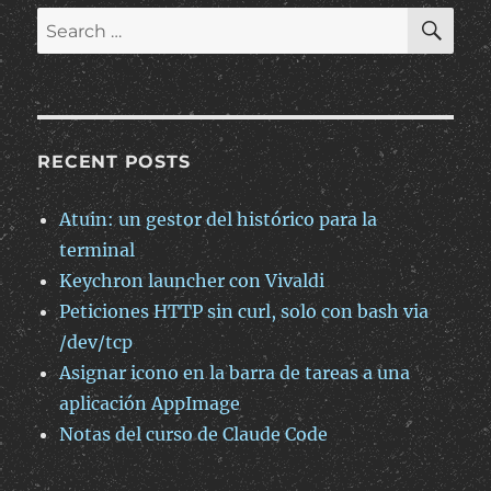
SE
Search
for:
RECENT POSTS
Atuin: un gestor del histórico para la
terminal
Keychron launcher con Vivaldi
Peticiones HTTP sin curl, solo con bash via
/dev/tcp
Asignar icono en la barra de tareas a una
aplicación AppImage
Notas del curso de Claude Code