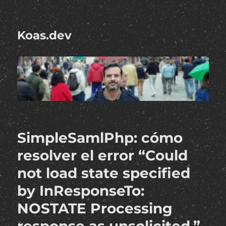
Koas.dev
SimpleSamlPhp: cómo
resolver el error “Could
not load state specified
by InResponseTo:
NOSTATE Processing