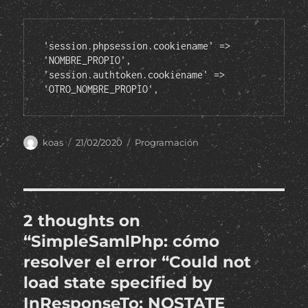
'session.phpsession.cookiename' => 
'NOMBRE_PROPIO',
'session.authtoken.cookiename' => 
'OTRO_NOMBRE_PROPIO',
Author
Posted
Categories
koas
21/02/2020
Programación
on
2 thoughts on
“SimpleSamlPhp: cómo
resolver el error “Could not
load state specified by
InResponseTo: NOSTATE