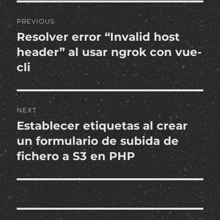
Post
PREVIOUS
navigation
Resolver error “Invalid host
Previous
post:
header” al usar ngrok con vue-
cli
NEXT
Establecer etiquetas al crear
Next
post:
un formulario de subida de
fichero a S3 en PHP