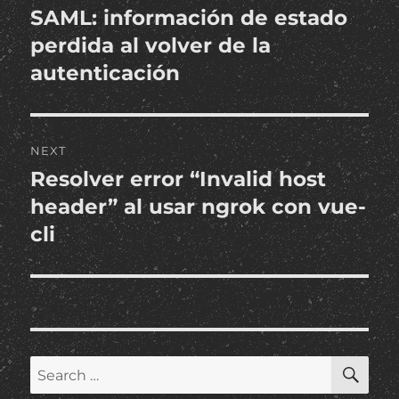
navigation
SAML: información de estado
Previous
post:
perdida al volver de la
autenticación
NEXT
Resolver error “Invalid host
Next
post:
header” al usar ngrok con vue-
cli
SE
Search
for: