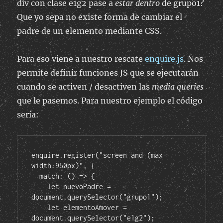
div con clase e1g2 pase a
estar dentro
de grupo1?
Que yo sepa no existe forma de cambiar el
padre de un elemento mediante CSS.
Para eso viene a nuestro rescate
enquire.js
. Nos
permite definir funciones JS que se ejecutarán
cuando se activen / desactiven las
media queries
que le pasemos. Para nuestro ejemplo el código
sería:
enquire.register("screen and (max-
width:950px)", {
  match: () => {
    let nuevoPadre = 
document.querySelector("grupo1");
    let elementoAmover = 
document.querySelector("e1g2");