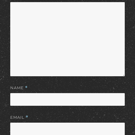
NAME
*
EMAIL
*