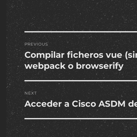
Post
PREVIOUS
navigation
Compilar ficheros vue (si
Previous
post:
webpack o browserify
NEXT
Acceder a Cisco ASDM d
Next
post: