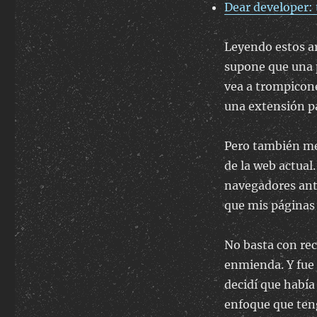
Dear developer: 
Leyendo estos ar
supone que una p
vea a trompicon
una extensión pa
Pero también me
de la web actual
navegadores ant
que mis páginas 
No basta con rec
enmienda. Y fue a
decidí que había
enfoque que teng