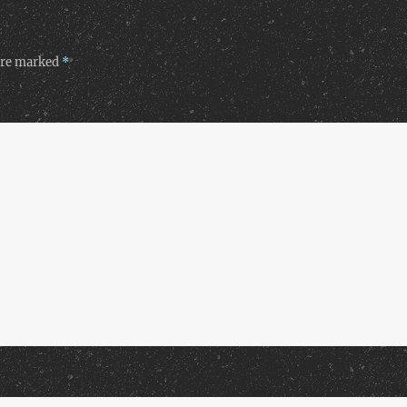
 are marked
*