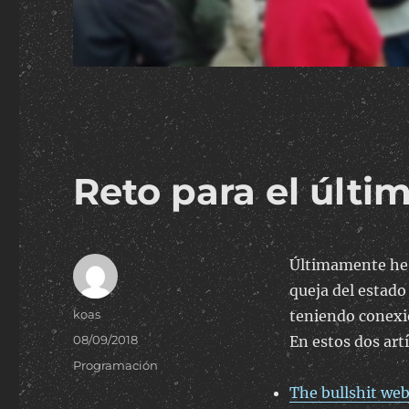
Reto para el últi
Últimamente he l
queja del estado
Author
koas
teniendo conexio
Posted
08/09/2018
En estos dos art
on
Categories
Programación
The bullshit we