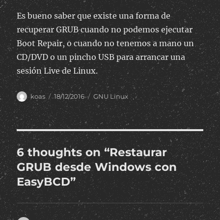
Es bueno saber que existe una forma de
recuperar GRUB cuando no podemos ejecutar
Boot Repair, o cuando no tenemos a mano un
CD/DVD o un pincho USB para arrancar una
sesión Live de Linux.
Author
Posted
Categories
koas
18/12/2016
GNU Linux
on
6 thoughts on “Restaurar
GRUB desde Windows con
EasyBCD”