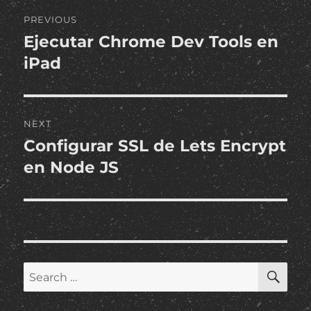
Post
PREVIOUS
navigation
Ejecutar Chrome Dev Tools en
Previous
post:
iPad
NEXT
Configurar SSL de Lets Encrypt
Next
post:
en Node JS
SE
Search
for: