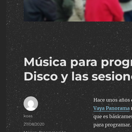
Música para progr
Disco y las sesio
Hace unos años e
Vaya Panorama
Author
koas
que es básicamen
Posted
27/08/2020
para programar.
on