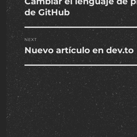
Cambiar el lenguaje de p
post:
de GitHub
NEXT
Nuevo artículo en dev.to
Next
post: