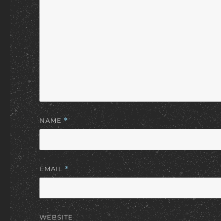
NAME
*
EMAIL
*
WEBSITE