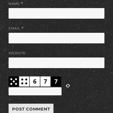
NAME
*
EMAIL
*
WEBSITE