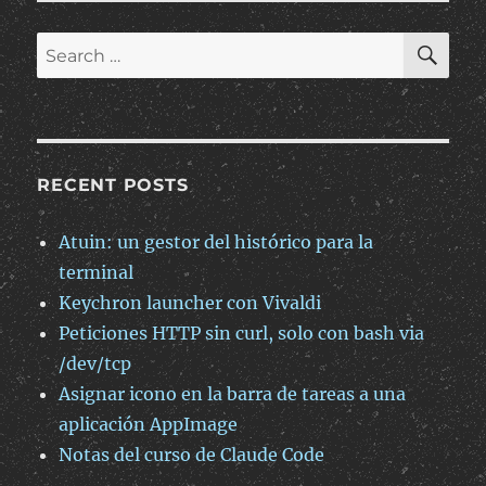
SE
Search
for:
RECENT POSTS
Atuin: un gestor del histórico para la
terminal
Keychron launcher con Vivaldi
Peticiones HTTP sin curl, solo con bash via
/dev/tcp
Asignar icono en la barra de tareas a una
aplicación AppImage
Notas del curso de Claude Code