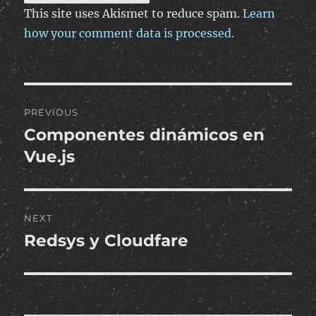
This site uses Akismet to reduce spam.
Learn
how your comment data is processed.
Post
PREVIOUS
navigation
Componentes dinámicos en
Previous
post:
Vue.js
NEXT
Redsys y Cloudfare
Next
post: