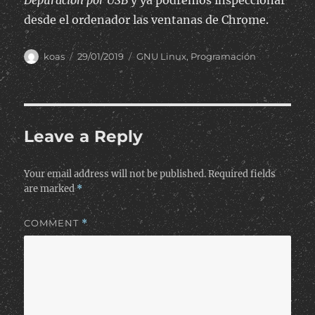
Depuración por USB
y ya podremos inspeccionar
desde el ordenador las ventanas de Chrome.
Author
Posted
Categories
koas
29/01/2019
GNU Linux
,
Programación
on
Leave a Reply
Your email address will not be published.
Required fields
are marked
*
COMMENT
*