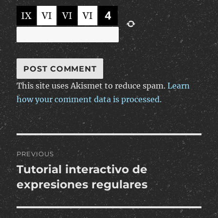
This site uses Akismet to reduce spam.
Learn
how your comment data is processed.
Post
PREVIOUS
navigation
Tutorial interactivo de
Previous
post:
expresiones regulares