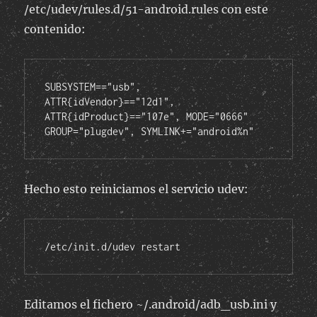
/etc/udev/rules.d/51-android.rules con este
contenido:
SUBSYSTEM=="usb", 
ATTR{idVendor}=="12d1", 
ATTR{idProduct}=="107e", MODE="0666" 
GROUP="plugdev", SYMLINK+="android%n"
Hecho esto reiniciamos el servicio udev:
/etc/init.d/udev restart
Editamos el fichero ~/.android/adb_usb.ini y