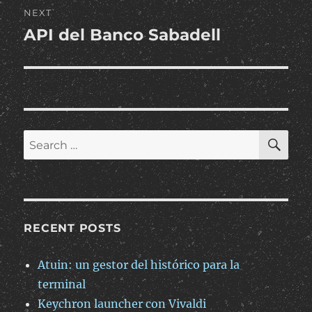
NEXT
API del Banco Sabadell
Next
post:
SE
Search
for:
RECENT POSTS
Atuin: un gestor del histórico para la
terminal
Keychron launcher con Vivaldi